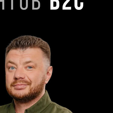
НТОВ
B
2
B