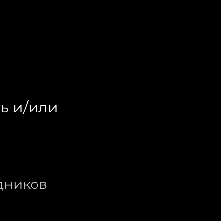
ть и/или
удников