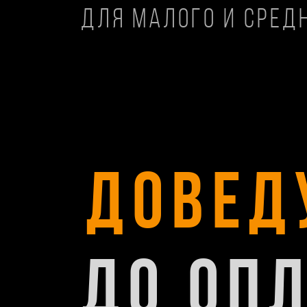
для малого и сред
довед
до оп