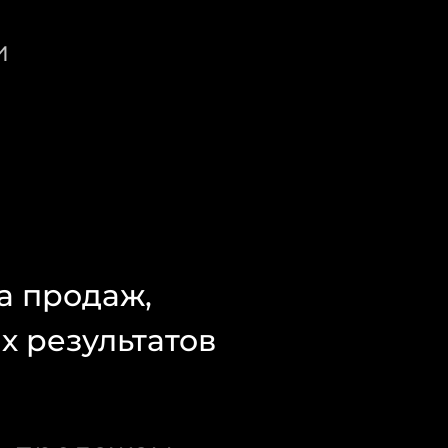
и
а продаж,
х результатов