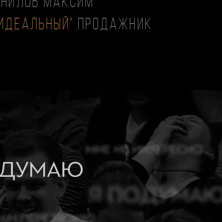
рнилов Максим
"идеальный"
продажник