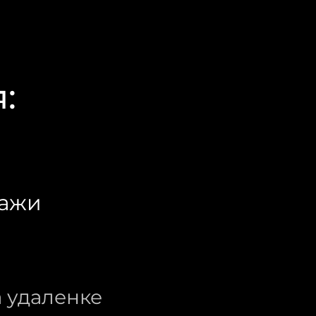
:
дажи
а удаленке