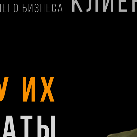
КЛИЕ
него бизнеса
у их
латы