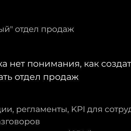
вый" отдел продаж
а нет понимания, как созда
ть отдел продаж
ии, регламенты, KPI для сотр
азговоров